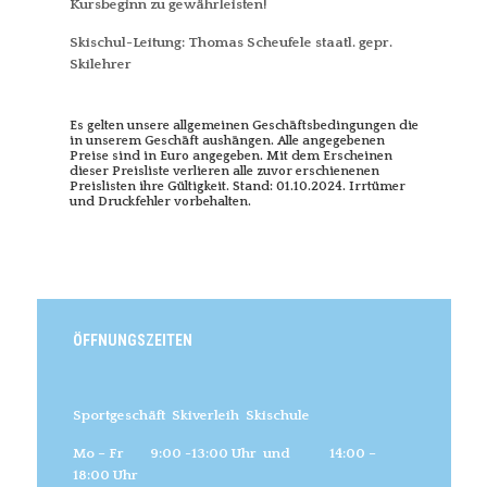
Kursbeginn zu gewährleisten!
Skischul-Leitung: Thomas Scheufele staatl. gepr.
Skilehrer
Es gelten unsere allgemeinen Geschäftsbedingungen die
in unserem Geschäft aushängen. Alle angegebenen
Preise sind in Euro angegeben. Mit dem Erscheinen
dieser Preisliste verlieren alle zuvor erschienenen
Preislisten ihre Gültigkeit. Stand: 01.10.2024. Irrtümer
und Druckfehler vorbehalten.
ÖFFNUNGSZEITEN
Sportgeschäft Skiverleih Skischule
Mo – Fr 9:00 -13:00 Uhr
und 14:00 –
18:00 Uhr